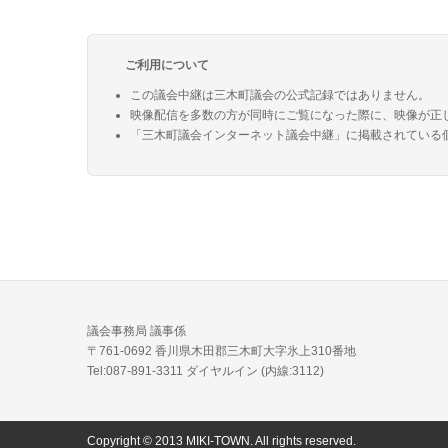
ご利用について
この議会中継は三木町議会の公式記録ではありません。
映像配信を多数の方が同時にご覧になった際に、映像が正
「三木町議会インターネット議会中継」に掲載されている
議会事務局 議事係
〒761-0692 香川県木田郡三木町大字氷上310番地
Tel:087-891-3311 ダイヤルイン (内線:3112)
Copyright © 2013 MIKI-TOWN. All rights reserved.