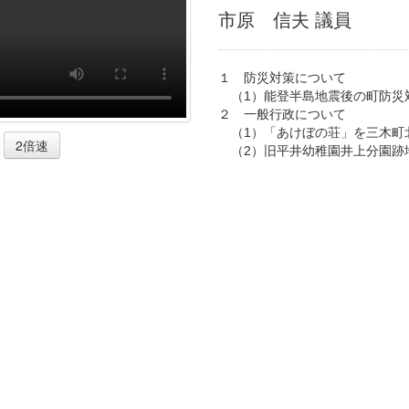
市原 信夫 議員
１ 防災対策について
（1）能登半島地震後の町防災
２ 一般行政について
（1）「あけぼの荘」を三木町
2倍速
（2）旧平井幼稚園井上分園跡